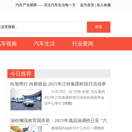
汽车产业观察——关注汽车生活每一天
设为首页
|
加入收藏
汽车视频
汽车生活
行业要闻
今日推荐
向智而行 向新致远 2025年江铃集团科技日活动举
行
11月23日，以“向智·向新”为主题的
2025年江铃集团科技日活动在南昌市会
议中心举行
[详细]
油价搁浅收官国庆前：2025年成品油调价已呈 “六
涨七跌六搁浅” 格局
根据国内油价10个工作日一调整的