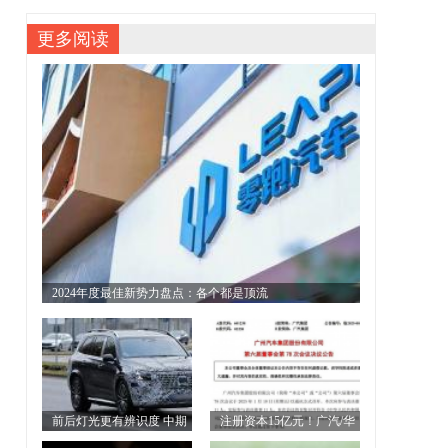
更多阅读
2024年度最佳新势力盘点：各个都是顶流
前后灯光更有辨识度 中期
注册资本15亿元！广汽/华
改款迈巴赫GLS谍照曝光
为深度合作！将成立全新汽