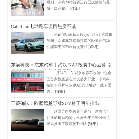
规则，今晚24时就要进行国庆放假前最
后一次调整。
[详细]
Caterham电动跑车项目热度不减
还记得Caterham Project V吗？这款由
英国小众跑车制造商打造的轻量化电动
性能车于2023年首次亮相
[详细]
东箭科技 × 京东汽车丨武汉 NAJ 改装中心启幕 引
领中国汽车户外文化价值觉醒
1月24日，NAJ京东养车改装中心全
国首家旗舰店在武汉盛大开业，东箭科
技旗下品牌WINBO正式进驻这一线下渠
道。
[详细]
三菱确认：欧蓝德越野版SUV将于明年推出
越野导向型跨界车是当下席卷汽车
行业的最新趋势，三菱今年早些时候也
跟风推出了欧蓝德Trail版
[详细]