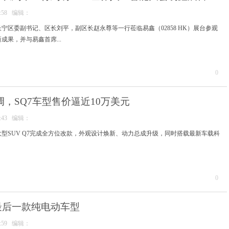
59:58 编辑：
宁区委副书记、区长刘平，副区长赵永尊等一行莅临易鑫（02858 HK）展台参观
成果，并与易鑫首席...
0
调，SQ7车型售价逼近10万美元
43:43 编辑：
中大型SUV Q7完成全方位改款，外观设计焕新、动力总成升级，同时搭载最新车载科
0
最后一款纯电动车型
38:59 编辑：