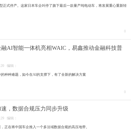
e纯电车型正式停产。这家日本车企叫停了旗下最后一款量产纯电动车，将发展重心重新转
0
融AI智能一体机亮相WAIC，易鑫推动金融科技普
17:20 编辑：
中的种种难题，如今在AI的支撑下，有了全新的解决方案
0
加速，数据合规压力同步升级
29:29 编辑：
张，正在将中国车企推入一个多法域数据合规的高压地带。