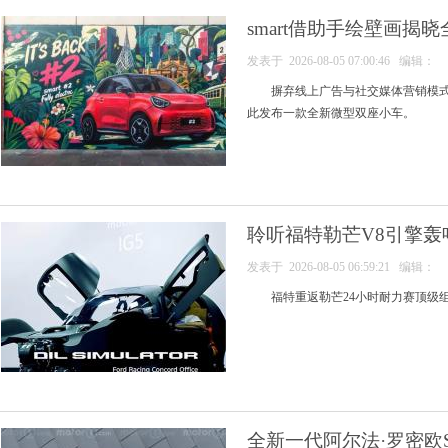
smart借助手绘壁画揭
发表于 2026-08-05 07:00:46 编辑：
摒弃线上广告与社交媒体营销模式
此发布一款全新微型双座小车。
聆听福特勒芒V8引擎
发表于 2026-08-05 06:59:21 编辑：
福特重返勒芒24小时耐力赛顶级
全新一代阿尔法·罗密欧S