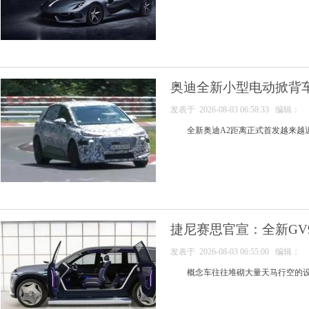
奥迪全新小型电动掀背
发表于 2026-08-03 06:58:33 编辑：
全新奥迪A2距离正式首发越来越
捷尼赛思官宣：全新GV
发表于 2026-08-03 06:55:00 编辑：
概念车往往堆砌大量天马行空的