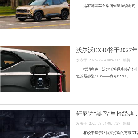
这家韩国车企集团销量持续走高
沃尔沃EX40将于202
发表于 2026-08-04 06:49:15 编辑：
据消息称，沃尔沃将逐步停产纯电
低的紧凑型SUV——命名EX50，
轩尼诗“黑鸟”重拾经典
发表于 2026-08-04 06:47:27 编辑：
相较于基于路特斯打造的毒液GT