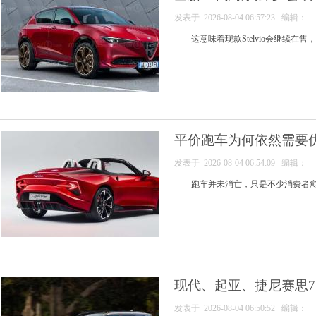
发表于 2026-08-04 06:57:23 编辑：
这意味着现款Stelvio会继续在售
平价跑车为何依然需要
发表于 2026-08-04 06:54:09 编辑：
跑车并未消亡，只是不少消费者
现代、起亚、捷尼赛思
发表于 2026-08-04 06:50:52 编辑：