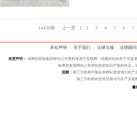
14438条
上一页
1
2
3
4
5
6
7
本站声明
关于我们
法律法规
法律顾问
|
|
|
免责声明：
本网站所收集的部分公开资料来源于互联网，转载的目的在于传递更
如果您发现网站上有侵犯您的知识产权的作品，
提醒：
第三方机构可能在本网站宣传他们的产
第三方机构的任何交易与汽车产业观
豫I