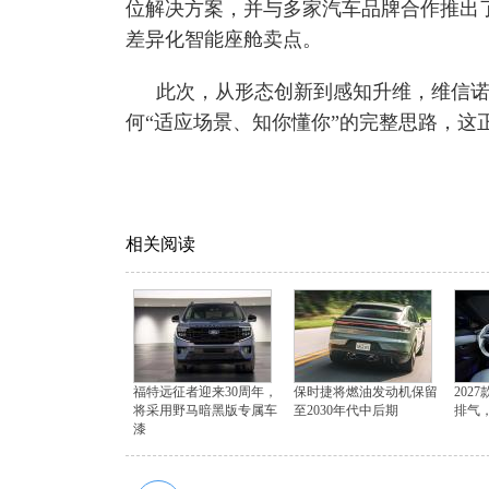
位解决方案，并与多家汽车品牌合作推出了
差异化智能座舱卖点。
此次，从形态创新到感知升维，维信
何“适应场景、知你懂你”的完整思路，这
相关阅读
福特远征者迎来30周年，
保时捷将燃油发动机保留
202
将采用野马暗黑版专属车
至2030年代中后期
排气
漆