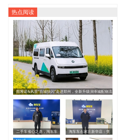
热点阅读
图雅诺&风景“百城快闪”走进郑州，全新升级演绎城配物流
全场景解决方案
二手车省心之选，淘车车
淘车车石家庄新华店：凭
青岛君泰店暖心护航筑牢“放
专业积淀，筑牢二手车信任