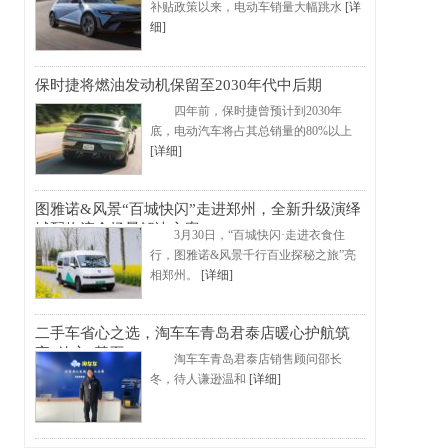
补贴政策以来，电动车销量大幅跳水
[详
细]
保时捷将燃油发动机保留至2030年代中后期
四年前，保时捷曾预计到2030年
底，电动汽车将占其总销量的80%以上
[详细]
图雅诺&风景“百城快闪”走进郑州，全新升级演绎
城配物流全场景解决方案
3月30日，“百城快闪·走进衣食住
行，图雅诺&风景千行百业探秘之旅”亮
相郑州。
[详细]
二手车省心之选，淘车车青岛君泰店暖心护航筑
牢“放心”基石
淘车车青岛君泰店销售顾问邵长
冬，待人谦逊温和
[详细]