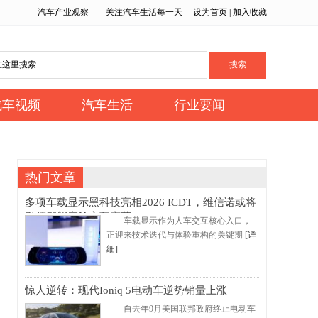
汽车产业观察——关注汽车生活每一天
设为首页
|
加入收藏
汽车视频
汽车生活
行业要闻
热门文章
多项车载显示黑科技亮相2026 ICDT，维信诺或将
引领智能座舱交互变革
车载显示作为人车交互核心入口，
正迎来技术迭代与体验重构的关键期
[详
细]
惊人逆转：现代Ioniq 5电动车逆势销量上涨
自去年9月美国联邦政府终止电动车