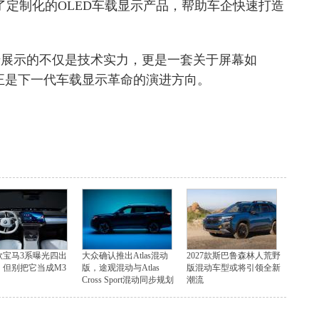
定制化的OLED车载显示产品，帮助车企快速打造
诺展示的不仅是技术实力，更是一套关于屏幕如
正是下一代车载显示革命的演进方向。
7款宝马3系曝光四出
大众确认推出Atlas混动
2027款斯巴鲁森林人荒野
，但别把它当成M3
版，途观混动与Atlas
版混动车型或将引领全新
Cross Sport混动同步规划
潮流