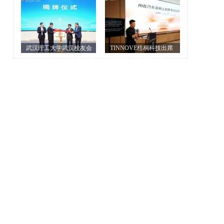
心”基石
根基
武汉理工大学武汉校友会
TINNOVE梧桐科技出席
汽车产业促进会成立 尹传勇
2026中国国际音频产业大会
当选首任会长