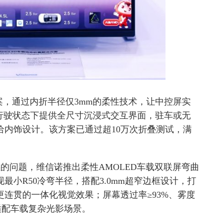
案，通过内折半径仅3mm的柔性技术，让中控屏实
行驶状态下提供全尺寸沉浸式交互界面，驻车或无
给内饰设计。该方案已通过超10万次折叠测试，满
的问题，维信诺推出柔性AMOLED车载双联屏弯曲
小R50冷弯半径，搭配3.0mm超窄边框设计，打
连贯的一体化视觉效果；屏幕透过率≥93%、雾度
适配车载复杂光影场景。