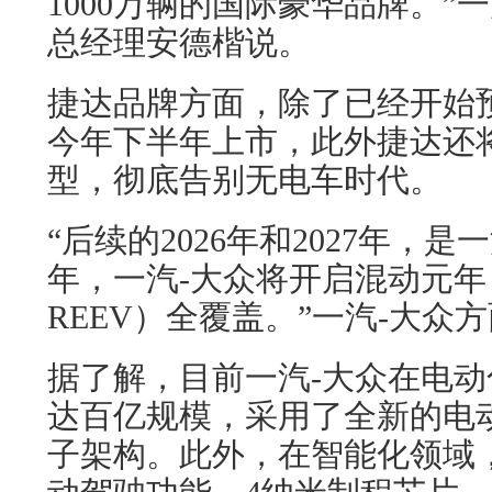
1000万辆的国际豪华品牌。
总经理安德楷说。
捷达品牌方面，除了已经开始预
今年下半年上市，此外捷达还
型，彻底告别无电车时代。
“后续的2026年和2027年，
年，一汽-大众将开启混动元年
REEV）全覆盖。”一汽-大众
据了解，目前一汽-大众在电
达百亿规模，采用了全新的电
子架构。此外，在智能化领域，