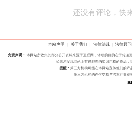
还没有评论，快来
本站声明
关于我们
法律法规
法律顾问
|
|
|
免责声明：
本网站所收集的部分公开资料来源于互联网，转载的目的在于传递更
如果您发现网站上有侵犯您的知识产权的作品，
提醒：
第三方机构可能在本网站宣传他们的产
第三方机构的任何交易与汽车产业观
豫I