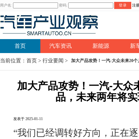
用户名:
密码:
登录
注
首页
汽车资讯
新能源
新
当前位置：
首页
>
行业要闻
>
加大产品攻势！一汽-大众未来20
加大产品攻势！一汽-大众未
品，未来两年将实
发表于 2025-01-11
“我们已经调转好方向，正在逐步