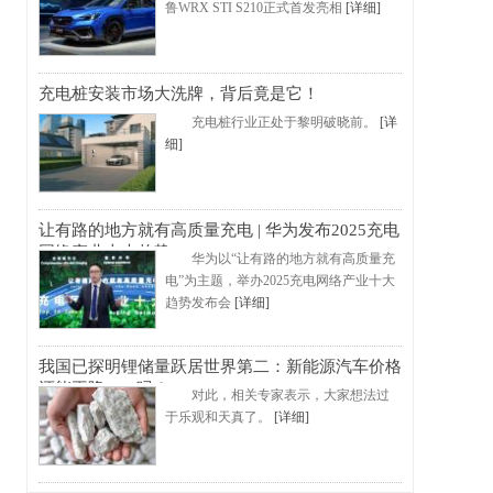
鲁WRX STI S210正式首发亮相
[详细]
充电桩安装市场大洗牌，背后竟是它！
充电桩行业正处于黎明破晓前。
[详
细]
让有路的地方就有高质量充电 | 华为发布2025充电
网络产业十大趋势
华为以“让有路的地方就有高质量充
电”为主题，举办2025充电网络产业十大
趋势发布会
[详细]
我国已探明锂储量跃居世界第二：新能源汽车价格
还能再降50%吗？
对此，相关专家表示，大家想法过
于乐观和天真了。
[详细]