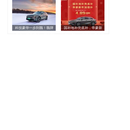
科技豪华一步到魏！魏牌
国补地补兜底补，帝豪新
全新蓝山新春特惠，超值购
年加倍补，吉利第4代帝豪新
车礼遇等你来抢
年一口价4.89万元起