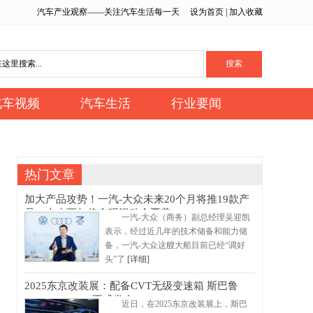
汽车产业观察——关注汽车生活每一天
设为首页
|
加入收藏
汽车视频
汽车生活
行业要闻
热门文章
加大产品攻势！一汽-大众未来20个月将推19款产
品，未来两年将实现混动全覆盖
一汽-大众（商务）副总经理吴迎凯
表示，经过近几年的技术储备和能力储
备，一汽-大众这艘大船目前已经“调好
头”了
[详细]
2025东京改装展：配备CVT无级变速箱 斯巴鲁
WRX STI S210正式发布
近日，在2025东京改装展上，斯巴