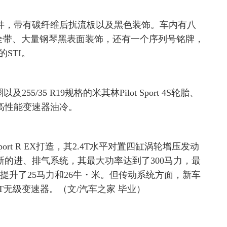
件，带有碳纤维后扰流板以及黑色装饰。车内有八
色安全带、大量钢琴黑表面装饰，还有一个序列号铭牌，
STI。
5/35 R19规格的米其林Pilot Sport 4S轮胎、
高性能变速器油冷。
port R EX打造，其2.4T水平对置四缸涡轮增压发动
新的进、排气系统，其最大功率达到了300马力，最
提升了25马力和26牛・米。但传动系统方面，新车
T无级变速器。（文/汽车之家 毕业）