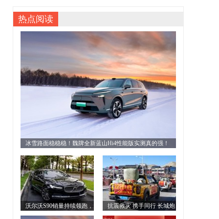
热点阅读
冰雪路面稳稳稳！魏牌全新蓝山Hi4性能版实测真的强！
沃尔沃S90销量持续领跑，
抗震救灾 携手同行 长城炮
商务精英的首选座驾
驰援西藏日喀则地震灾区