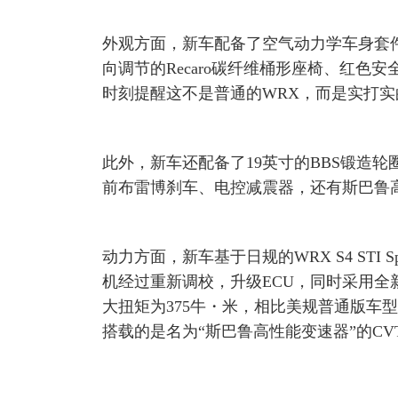
外观方面，新车配备了空气动力学车身套
向调节的Recaro碳纤维桶形座椅、红
时刻提醒这不是普通的WRX，而是实打实的
此外，新车还配备了19英寸的BBS锻造轮圈以及25
前布雷博刹车、电控减震器，还有斯巴鲁
动力方面，新车基于日规的WRX S4 STI S
机经过重新调校，升级ECU，同时采用全
大扭矩为375牛・米，相比美规普通版车型
搭载的是名为“斯巴鲁高性能变速器”的CV