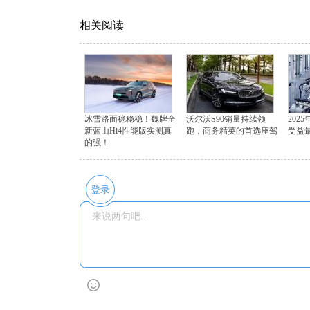
相关阅读
冰雪路面稳稳稳！魏牌全
沃尔沃S90销量持续领
202
新蓝山Hi4性能版实测真
跑，商务精英的首选座驾
受益
的强！
登录