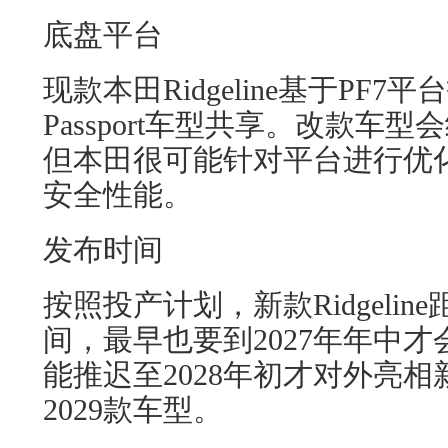
底盘平台
现款本田Ridgeline基于PF7平
Passport车型共享。改款车
但本田很可能针对平台进行优
安全性能。
发布时间
按照投产计划，新款Ridgeli
间，最早也要到2027年年中
能推迟至2028年初才对外亮
2029款车型。