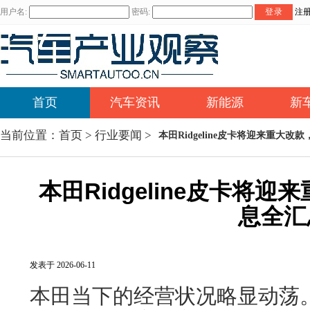
用户名:
密码:
登录
注
首页
汽车资讯
新能源
新
当前位置：
首页
>
行业要闻
>
本田Ridgeline皮卡将迎来重大
本田Ridgeline皮卡将
息全汇
发表于 2026-06-11
本田当下的经营状况略显动荡。