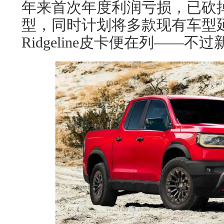
年来首次年度利润亏损，已砍
型，同时计划将多款现有车型
Ridgeline皮卡便在列——