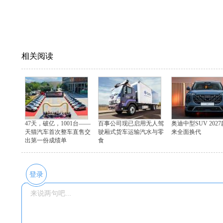
相关阅读
47天，破亿，1001台——
百事公司现已启用无人驾
奥迪中型SUV 202
天猫汽车首次整车直售交
驶厢式货车运输汽水与零
来全面换代
出第一份成绩单
食
登录