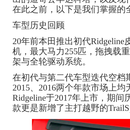
在此之前，以下是我们掌握的
车型历史回顾
20年前本田推出初代Ridgelin
机，最大马力255匹，拖拽载重
架与全轮驱动系统。
在初代与第二代车型迭代空档
2015、2016两个年款市场上
Ridgeline于2017年上市，
款更是新增了主打越野的TrailS