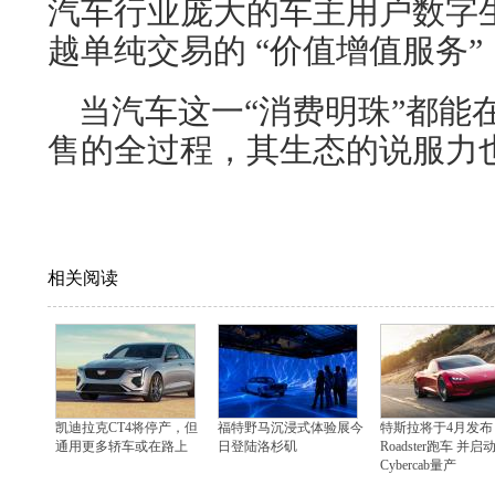
汽车行业庞大的车主用户数字
越单纯交易的 “价值增值服务
当汽车这一“消费明珠”都能
售的全过程，其生态的说服力
相关阅读
凯迪拉克CT4将停产，但
福特野马沉浸式体验展今
特斯拉将于4月发布
通用更多轿车或在路上
日登陆洛杉矶
Roadster跑车 并启
Cybercab量产