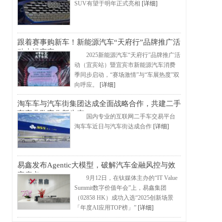
SUV有望于明年正式亮相
[详细]
跟着赛事购新车！新能源汽车“天府行”品牌推广活
动走进宜宾
2025新能源汽车“天府行”品牌推广活
动（宜宾站）暨宜宾市新能源汽车消费
季同步启动，“赛场激情”与“车展热度”双
向呼应。
[详细]
淘车车与汽车街集团达成全面战略合作，共建二手
车产业数字化新生态
国内专业的互联网二手车交易平台
淘车车近日与汽车街达成合作
[详细]
易鑫发布Agentic大模型，破解汽车金融风控与效
率痛点
9月12日，在钛媒体主办的“IT Value
Summit数字价值年会”上，易鑫集团
（02858 HK）成功入选“2025创新场景
「年度AI应用TOP榜」”
[详细]