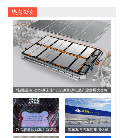
热点阅读
“新能源•新动力•新未来” 2025新能源电池产业发展大会将
于10月下旬在山东枣庄举办
跟着赛事购新车！新能源
淘车车与汽车街集团达成
汽车“天府行”品牌推广活动
全面战略合作，共建二手车