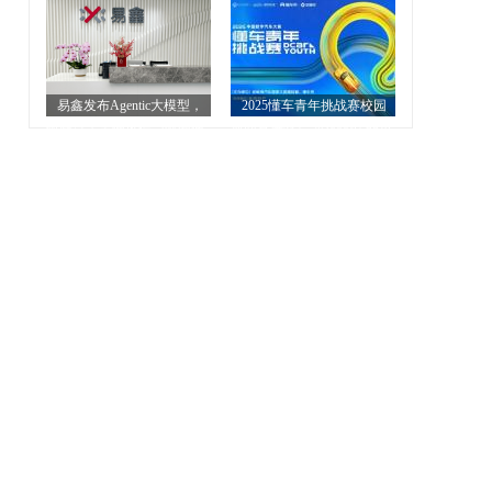
走进宜宾
产业数字化新生态
易鑫发布Agentic大模型，
2025懂车青年挑战赛校园
破解汽车金融风控与效率痛
巡回宣讲收官 近6000作品角
点
逐20个决赛名额