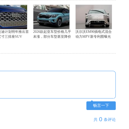
奥迪计划明年推出首
2026款起亚车型价格几乎
沃尔沃EM90插电式混合
尺寸三排座SUV
未涨，部分车型甚至降价
动力MPV新专利图曝光
畅言一下
0
共
条评论