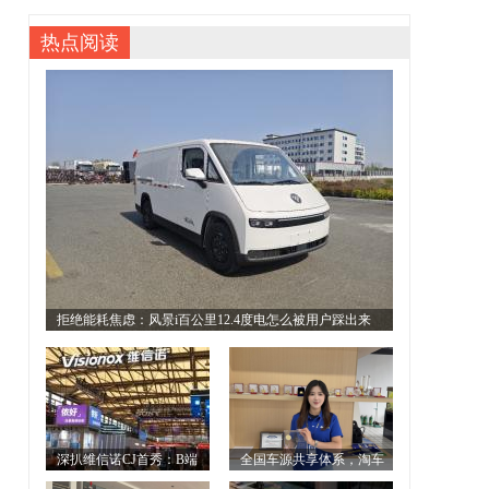
热点阅读
拒绝能耗焦虑：风景i百公里12.4度电怎么被用户踩出来
的？
深扒维信诺CJ首秀：B端
全国车源共享体系，淘车
屏厂巨头躬身入局，为年轻
车长春店拓宽二手车服务边