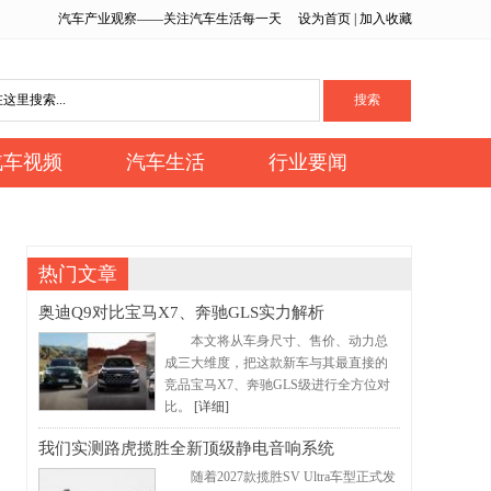
汽车产业观察——关注汽车生活每一天
设为首页
|
加入收藏
汽车视频
汽车生活
行业要闻
热门文章
奥迪Q9对比宝马X7、奔驰GLS实力解析
本文将从车身尺寸、售价、动力总
成三大维度，把这款新车与其最直接的
竞品宝马X7、奔驰GLS级进行全方位对
比。
[详细]
我们实测路虎揽胜全新顶级静电音响系统
随着2027款揽胜SV Ultra车型正式发