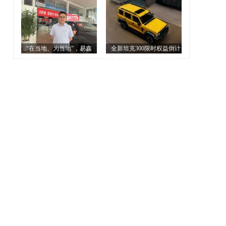
人造「新玩具」，一场屏幕
界
破圈实验打响
“在当地、为当地”，易鑫
全新坦克300限时权益倒计
普惠汽车金融服务“照亮”连
时 最低月供382元解锁人生
云港
大玩具