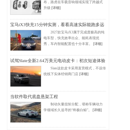
布，路虎在车载音响领域实现了跨越式
升级
[详细]
宝马iX3快充15分钟实测，看看高速实际能跑多远
2027款宝马iX3属于完成度极高的纯
电车型，快充效率出众、能耗表现优
秀，车内智能配置也十分丰富。
[详细]
试驾Slate全新2.64万美元电动皮卡：初次短途体验
Slate这款皮卡采用直营模式，不设传
统线下实体经销商门店
[详细]
当软件取代底盘悬架工程
制动矢量扭矩分配，堪称车辆动力
学领域长久追寻的“终极白鲸”。
[详细]