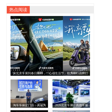
热点阅读
从北京车展到春日出行，「心动生活节」助力出行品牌打
开增长新场景
淘车车保定门店：真诚为
2026北京车展：高德车服
桥，助雄安建设者甄选“放心
首秀，以空间智能助力主机