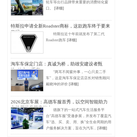
轮车等出行品牌带来重要的消费转化窗
口。
[详细]
特斯拉申请全新Roadster商标，这款跑车终于要来
了吗？
特斯拉近十年前就发布了第二代
Roadster跑车
[详细]
淘车车保定门店：真诚为桥，助雄安建设者甄
选“放心二手车”
“两耳不闻窗外事，一心只卖二手
车”，这是淘车车保定店店长对销售顾问
戴晓坤的评价
[详细]
2026北京车展：高德车服首秀，以空间智能助力
主机厂提升获客能力
德旗下的一站式汽车生活服务平
台“高德车服”受邀参展，并发布了覆盖汽
车“选、买、卖、用、换”全生命周期的用
户服务解决方案，旨在为汽车...
[详细]