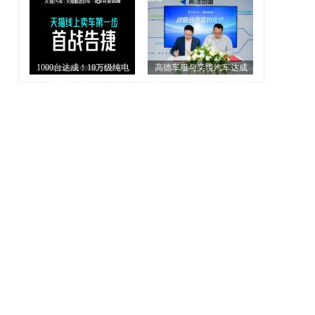
二手车”
厂提升获客能力
1000台达成！10万级纯电
高德车服与奕境汽车达成
SUV首搭激光雷达，天猫甄
战略合作 全链路助力新品牌
选好车x长安启源Q05开门红
实现营销闭环