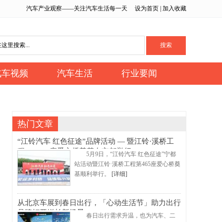
汽车产业观察——关注汽车生活每一天
设为首页
|
加入收藏
汽车视频
汽车生活
行业要闻
热门文章
“江铃汽车 红色征途”品牌活动 — 暨江铃·溪桥工
程NO.465座爱心桥奠基在宁都举行
5月9日，“江铃汽车 红色征途”宁都
站活动暨江铃·溪桥工程第465座爱心桥奠
基顺利举行。
[详细]
从北京车展到春日出行，「心动生活节」助力出行
品牌打开增长新场景
春日出行需求升温，也为汽车、二