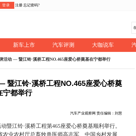
登录
注册
忘记密码?
新车上市
汽车评测
大咖说车
牌活动 — 暨江铃·溪桥工程NO.465座爱心桥奠基在宁都举行
— 暨江铃·溪桥工程NO.465座爱心桥奠
在宁都举行
汽车产业观察网 责任编辑：刘慧
活动暨江铃·溪桥工程第465座爱心桥奠基顺利举行。
省农业农村厅总畜牧兽医师高志军、中国乡村发展