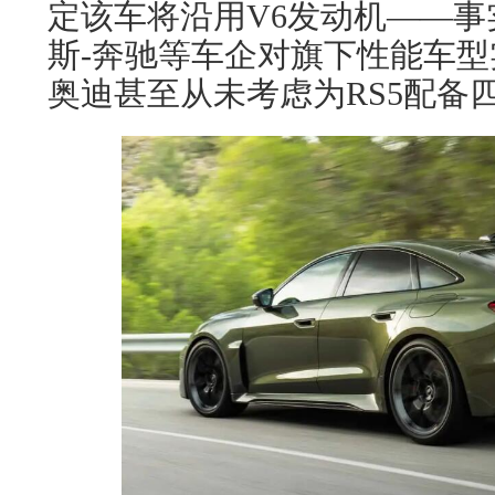
定该车将沿用V6发动机——
斯-奔驰等车企对旗下性能车
奥迪甚至从未考虑为RS5配备