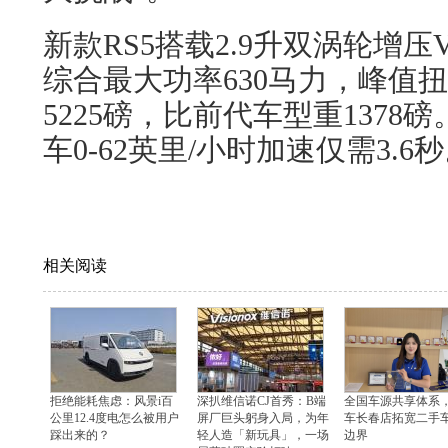
新款RS5搭载2.9升双涡轮增
综合最大功率630马力，峰值扭
5225磅，比前代车型重137
车0-62英里/小时加速仅需3.6
相关阅读
拒绝能耗焦虑：风景i百
深扒维信诺CJ首秀：B端
全国车源共享体系
公里12.4度电怎么被用户
屏厂巨头躬身入局，为年
车长春店拓宽二手
踩出来的？
轻人造「新玩具」，一场
边界