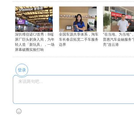
深扒维信诺CJ首秀：B端
全国车源共享体系，淘车
“在当地、为当地”
屏厂巨头躬身入局，为年
车长春店拓宽二手车服务
普惠汽车金融服务“
轻人造「新玩具」，一场
边界
亮”连云港
屏幕破圈实验打响
登录