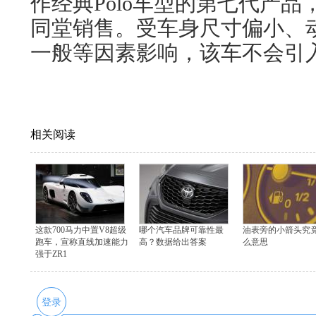
作经典Polo车型的第七代产品
同堂销售。受车身尺寸偏小、
一般等因素影响，该车不会引
相关阅读
这款700马力中置V8超级
哪个汽车品牌可靠性最
油表旁的小箭头究
跑车，宣称直线加速能力
高？数据给出答案
么意思
强于ZR1
登录