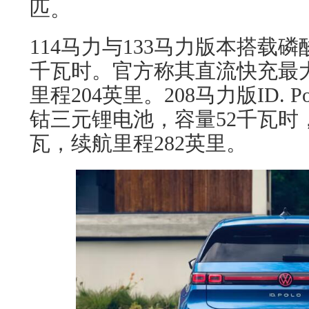
匹。
114马力与133马力版本搭载
千瓦时。官方称其直流快充最大
里程204英里。208马力版ID. 
钴三元锂电池，容量52千瓦时
瓦，续航里程282英里。